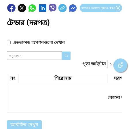
আপনার মতামত প্রদান করুন
টেন্ডার (দরপত্র)
এডভান্সড অপশনগুলো দেখান
পৃষ্ঠা আইটেম
নং
শিরোনাম
দরপত্র 
কোনো তথ্য
আর্কাইভ দেখুন