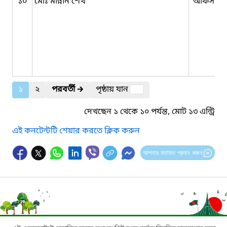
১০
মোঃ মান্নান শেখ
অফিস সহ
১
২
পরবর্তী
🡲
পৃষ্ঠায় যান
দেখছেন ১ থেকে ১০ পর্যন্ত, মোট ১৩ এন্ট্রি
এই কনটেন্টটি শেয়ার করতে ক্লিক করুন
আপনার মতামত প্রদান করুন