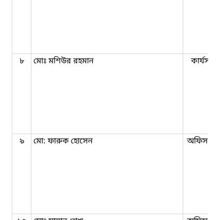
৮
মোঃ মশিউর রহমান
কার্যসহক
৯
মো: ফারুক হোসেন
অফিস সহ