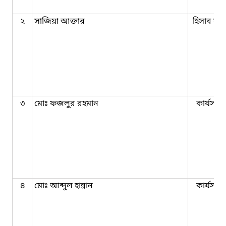
২
সাজিয়া আক্তার
হিসাব সহ
৩
মোঃ ফজলুর রহমান
কার্যসহক
৪
মোঃ আব্দুল হান্নান
কার্যসহক