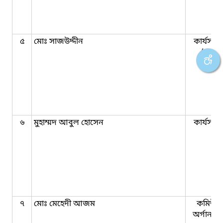
৫
মোঃ সাজউদ্দীন
কার্যসহক
(RCIP
৬
মুহাম্মদ আবুল হোসেন
কার্যসহক
৭
মোঃ মেহেদী আজম
কমিউনি
অর্গানাই