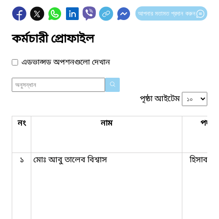
আপনার মতামত প্রদান করুন
কর্মচারী প্রোফাইল
এডভান্সড অপশনগুলো দেখান
পৃষ্ঠা আইটেম
নং
নাম
পদবি
১
মোঃ আবু তালেব বিশ্বাস
হিসাব রক