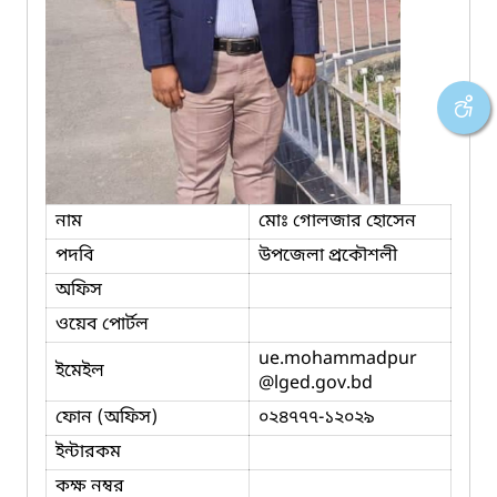
নাম
মোঃ গোলজার হোসেন
পদবি
উপজেলা প্রকৌশলী
অফিস
ওয়েব পোর্টল
ue.mohammadpur
ইমেইল
@lged.gov.bd
ফোন (অফিস)
০২৪৭৭৭-১২০২৯
ইন্টারকম
কক্ষ নম্বর