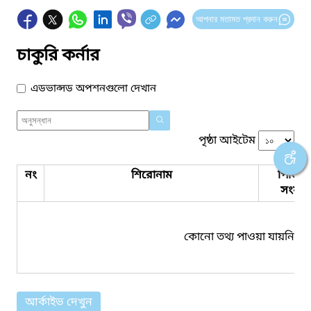
আপনার মতামত প্রদান করুন
চাকুরি কর্নার
এডভান্সড অপশনগুলো দেখান
পৃষ্ঠা আইটেম
নং
শিরোনাম
পিডিএ
সংযুক্ত
কোনো তথ্য পাওয়া যায়নি।
আর্কাইভ দেখুন